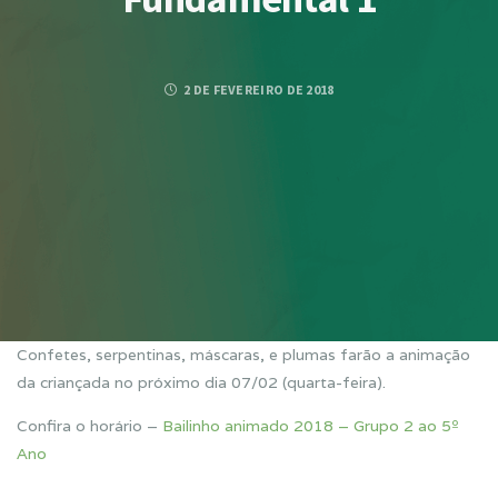
2 DE FEVEREIRO DE 2018
Confetes, serpentinas, máscaras, e plumas farão a animação
da criançada no próximo dia 07/02 (quarta-feira).
Confira o horário –
Bailinho animado 2018 – Grupo 2 ao 5º
Ano