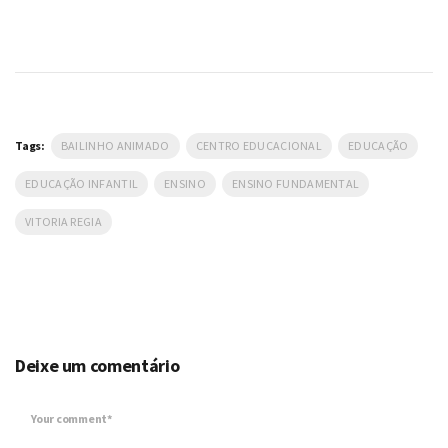
Tags:
BAILINHO ANIMADO
CENTRO EDUCACIONAL
EDUCAÇÃO
EDUCAÇÃO INFANTIL
ENSINO
ENSINO FUNDAMENTAL
VITORIA REGIA
Deixe um comentário
Your comment*