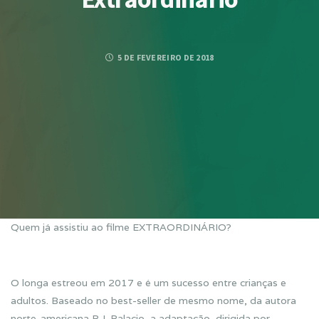
5 DE FEVEREIRO DE 2018
Quem já assistiu ao filme EXTRAORDINÁRIO?
O longa estreou em 2017 e é um sucesso entre crianças e
adultos. Baseado no best-seller de mesmo nome, da autora
norte-americana R.J. Palacio, a adaptação, dirigida por