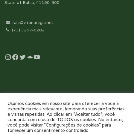
State of Bahia, 41150-500
fale@vitoriaregia.net
(71) 3257-8282
Instagram
Facebook
Twitter
Soundcloud
YouTube
Desenvolvido com essência pela:
Usamos cookies em nosso site para oferecer a você a
experiência mais relevante, lembrando suas preferências
e visitas repetidas. Ao clicar em “Aceitar tudo”, você
concorda com o uso de TODOS os cookies. No entanto,
você pode visitar "Configurações de cookies" para
fornecer um consentimento controlado.