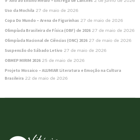
9º Ano ao Ensino Médio – Entrega de Lanches
2 de junho de 2026
Uso da Mochila
27 de maio de 2026
Copa Do Mundo – Arena de Figurinhas
27 de maio de 2026
Olimpíada Brasileira de Física (OBF) de 2026
27 de maio de 2026
Olimpíada Nacional de Ciências (ONC) 2026
27 de maio de 2026
Suspensão do Sábado Letivo
27 de maio de 2026
OBMEP MIRIM 2026
25 de maio de 2026
Projeto Mosaico – ALUMIAR Literatura e Emoção na Cultura
Brasileira
22 de maio de 2026