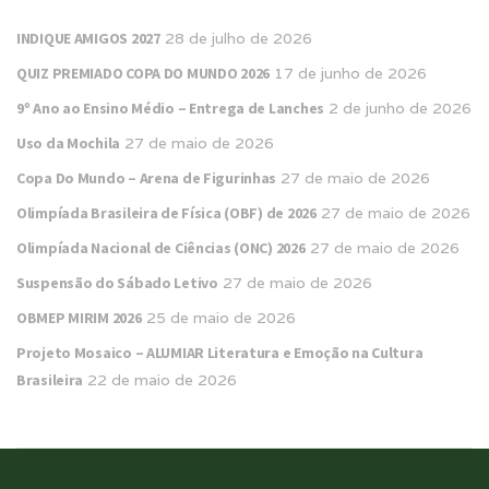
INDIQUE AMIGOS 2027
28 de julho de 2026
QUIZ PREMIADO COPA DO MUNDO 2026
17 de junho de 2026
9º Ano ao Ensino Médio – Entrega de Lanches
2 de junho de 2026
Uso da Mochila
27 de maio de 2026
Copa Do Mundo – Arena de Figurinhas
27 de maio de 2026
Olimpíada Brasileira de Física (OBF) de 2026
27 de maio de 2026
Olimpíada Nacional de Ciências (ONC) 2026
27 de maio de 2026
Suspensão do Sábado Letivo
27 de maio de 2026
OBMEP MIRIM 2026
25 de maio de 2026
Projeto Mosaico – ALUMIAR Literatura e Emoção na Cultura
Brasileira
22 de maio de 2026