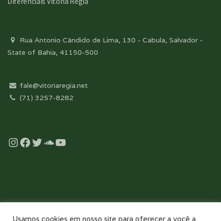
Diferenciais Vitória Régia
Rua Antonio Cândido de Lima, 130 - Cabula, Salvador -
State of Bahia, 41150-500
fale@vitoriaregia.net
(71) 3257-8282
Instagram
Facebook
Twitter
Soundcloud
YouTube
Desenvolvido com essência pela:
Usamos cookies em nosso site para oferecer a você a