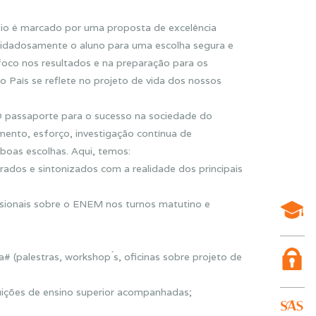
́dio é marcado por uma proposta de excelência
cuidadosamente o aluno para uma escolha segura e
 foco nos resultados e na preparação para os
o País se reflete no projeto de vida dos nossos
a. O passaporte para o sucesso na sociedade do
nto, esforço, investigação contínua de
 boas escolhas. Aqui, temos:
ados e sintonizados com a realidade dos principais
visionais sobre o ENEM nos turnos matutino e
# (palestras, workshop ́s, oficinas sobre projeto de
tuições de ensino superior acompanhadas;