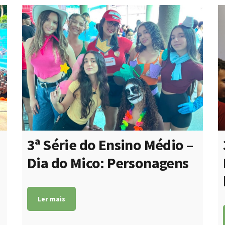
o
s
a
3ª Série do Ensino Médio –
Dia do Mico: Personagens
Ler mais