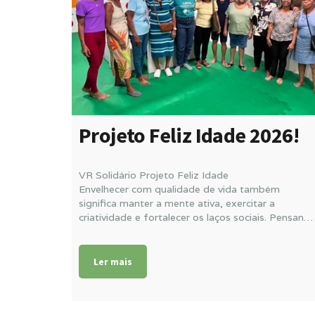
Projeto Feliz Idade 2026!
VR Solidário Projeto Feliz Idade
Envelhecer com qualidade de vida também
significa manter a mente ativa, exercitar a
criatividade e fortalecer os laços sociais. Pensand
nisso, o Projeto Feliz Idade promoveu mais um
momento especial de aprendizagem e
desenvolvimento por meio de atividades de
Ler mais
desenho e expressão artística.
Muito além de uma atividade recreativa, o ato de
desenhar estimula importantes funções cognitivas