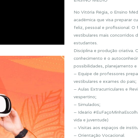
ENSINO MÉDIO
No Vitória Régia, o Ensino Me
acadêmica que visa preparar 
feliz, pessoal e profissional. O
vestibulares mais concorridos d
estudantes.
Disciplina e produção criativ
conhecimento é o autoconhecime
possibilidades, planejamento e
– Equipe de professores prepar
vestibulares e exames do país;
– Aulas Extracurriculares e Re
vespertino;
– Simulados;
– Ideário #EuFaçoMinhaEscolha
vida e juventude)
– Visitas aos espaços de insti
– Orientação Vocacional.