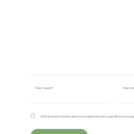
Your name*
Your e
Salvar meus dados neste navegador para a próxima vez q