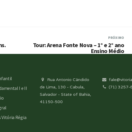
PRÓXIMO
ns.
Tour: Arena Fonte Nova – 1° e 2° ano
Ensino Médio
nfantil
Rua Antonio Cândido
fale@vitoria
de Lima, 130 - Cabula,
(71) 3257-
amental I e II
Salvador - State of Bahia,
io
41150-500
gral
s Vitória Régia