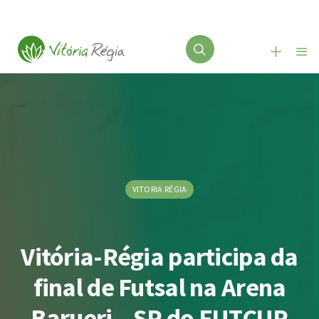
VITORIA RÉGIA
Vitória-Régia participa da
final de Futsal na Arena
Barueri – SP do FUTCUP