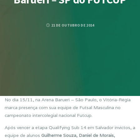
21 DE OUTUBRO DE 2014
No dia 15/11, na Arena Barueri – São Paulo, o Vitória-Régia
marca presença com sua equipe de Futsal Masculina no
campeonato intercolegial nacional Futcup.
Após vencer a etapa Qualifying Sub 14 em Salvador invictos, a
equipe de alunos
Guilherme Souza, Daniel de Morais,