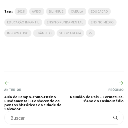
Tags:
2018
AVISO
BILINGUE
CABULA
EDUCAÇÃO
EDUCAÇÃO INFANTIL
ENSINO FUNDAMENTAL
ENSINO MÉDIO
INFORMATIVO
TRÂNSITO
VITORIA REGIA
VR
ANTERIOR
PRÓXIMO
Aula de Campo-3°Ano-Ensino
Reunião de Pais – Formatura-
Fundamental I-Conhecendo os
3ºAno do Ensino Médio
pontos históricos da cidade de
Salvador