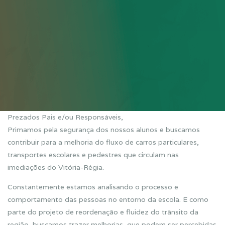
Prezados Pais e/ou Responsáveis,
Primamos pela segurança dos nossos alunos e buscamos
contribuir para a melhoria do fluxo de carros particulares,
transportes escolares e pedestres que circulam nas
imediações do Vitória-Régia.
Constantemente estamos analisando o processo e
comportamento das pessoas no entorno da escola. E como
parte do projeto de reordenação e fluidez do trânsito da
região, buscamos trazer melhorias, que podem ser percebidas