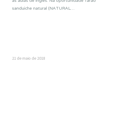
as aulas de inglês. Na oportunidade farão
sanduiche natural (NATURAL…
21 de maio de 2018