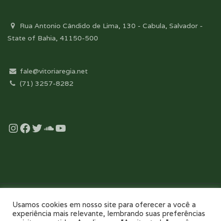
Rua Antonio Cândido de Lima, 130 - Cabula, Salvador -
State of Bahia, 41150-500
fale@vitoriaregia.net
(71) 3257-8282
Instagram
Facebook
Twitter
Soundcloud
YouTube
Desenvolvido com essência pela:
Usamos cookies em nosso site para oferecer a você a
experiência mais relevante, lembrando suas preferências