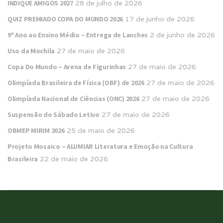
INDIQUE AMIGOS 2027
28 de julho de 2026
QUIZ PREMIADO COPA DO MUNDO 2026
17 de junho de 2026
9º Ano ao Ensino Médio – Entrega de Lanches
2 de junho de 2026
Uso da Mochila
27 de maio de 2026
Copa Do Mundo – Arena de Figurinhas
27 de maio de 2026
Olimpíada Brasileira de Física (OBF) de 2026
27 de maio de 2026
Olimpíada Nacional de Ciências (ONC) 2026
27 de maio de 2026
Suspensão do Sábado Letivo
27 de maio de 2026
OBMEP MIRIM 2026
25 de maio de 2026
Projeto Mosaico – ALUMIAR Literatura e Emoção na Cultura
Brasileira
22 de maio de 2026