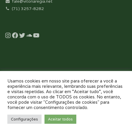
fale@vitoriaregia.net
(71) 3257-8282
Instagram
Facebook
Twitter
Soundcloud
YouTube
Desenvolvido com essência pela:
Usamos cookies em nosso site para oferecer a você a
experiência mais relevante, lembrando suas preferências
e visitas repetidas. Ao clicar em “Aceitar tudo”, você
concorda com o uso de TODOS os cookies. No entanto,
você pode visitar "Configurações de cookies" para
fornecer um consentimento controlado.
NOSSO COLÉGIO
TOUR VIRTUAL 360
NOTÍCIAS
GALERIAS
Configurações
Aceitar todos
PAIS E FILHOS
CONTATO
AGENDE UMA VISITA