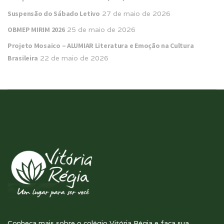
Suspensão do Sábado Letivo
27 de maio de 2026
OBMEP MIRIM 2026
25 de maio de 2026
Projeto Mosaico – ALUMIAR Literatura e Emoção na Cultura
Brasileira
22 de maio de 2026
Conheça mais sobre o colégio Vitória Régia e faça sua