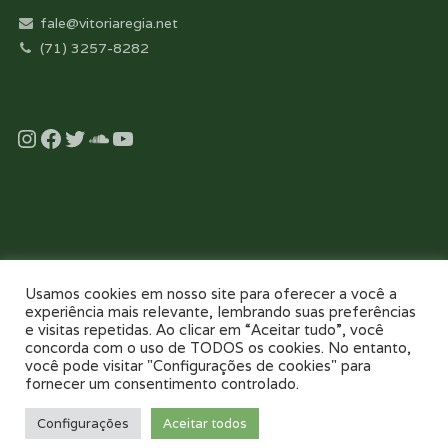
fale@vitoriaregia.net
(71) 3257-8282
Instagram
Facebook
Twitter
Soundcloud
YouTube
Desenvolvido com essência pela:
Usamos cookies em nosso site para oferecer a você a
experiência mais relevante, lembrando suas preferências
e visitas repetidas. Ao clicar em “Aceitar tudo”, você
concorda com o uso de TODOS os cookies. No entanto,
você pode visitar "Configurações de cookies" para
fornecer um consentimento controlado.
NOSSO COLÉGIO
TOUR VIRTUAL 360
NOTÍCIAS
GALERIAS
Configurações
Aceitar todos
PAIS E FILHOS
CONTATO
AGENDE UMA VISITA