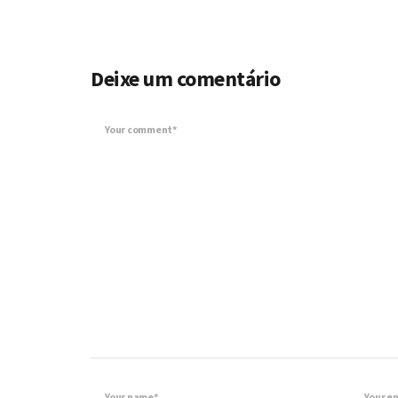
Deixe um comentário
Your comment*
Your name*
Your e