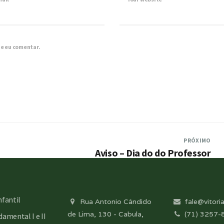
ue eu comentar.
PRÓXIMO
Aviso – Dia do do Professor
nfantil
Rua Antonio Cândido
fale@vitoria
de Lima, 130 - Cabula,
(71) 3257-
amental I e II