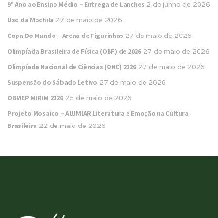
9º Ano ao Ensino Médio – Entrega de Lanches
2 de junho de 2026
Uso da Mochila
27 de maio de 2026
Copa Do Mundo – Arena de Figurinhas
27 de maio de 2026
Olimpíada Brasileira de Física (OBF) de 2026
27 de maio de 2026
Olimpíada Nacional de Ciências (ONC) 2026
27 de maio de 2026
Suspensão do Sábado Letivo
27 de maio de 2026
OBMEP MIRIM 2026
25 de maio de 2026
Projeto Mosaico – ALUMIAR Literatura e Emoção na Cultura
Brasileira
22 de maio de 2026