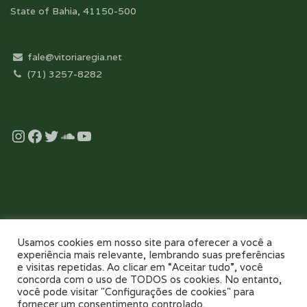
State of Bahia, 41150-500
fale@vitoriaregia.net
(71) 3257-8282
Instagram
Facebook
Twitter
Soundcloud
YouTube
Desenvolvido com essência pela:
Usamos cookies em nosso site para oferecer a você a
experiência mais relevante, lembrando suas preferências
e visitas repetidas. Ao clicar em “Aceitar tudo”, você
concorda com o uso de TODOS os cookies. No entanto,
você pode visitar "Configurações de cookies" para
fornecer um consentimento controlado.