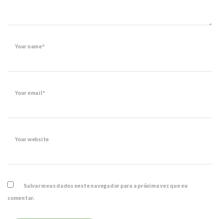
Your name*
Your email*
Your website
Salvar meus dados neste navegador para a próxima vez que eu
comentar.