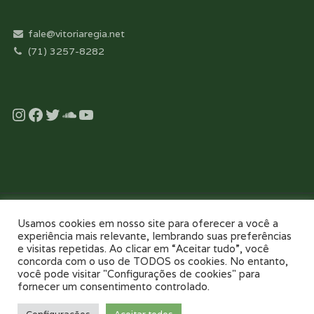
fale@vitoriaregia.net
(71) 3257-8282
Instagram
Facebook
Twitter
Soundcloud
YouTube
Desenvolvido com essência pela:
Usamos cookies em nosso site para oferecer a você a
experiência mais relevante, lembrando suas preferências
e visitas repetidas. Ao clicar em “Aceitar tudo”, você
concorda com o uso de TODOS os cookies. No entanto,
você pode visitar "Configurações de cookies" para
fornecer um consentimento controlado.
NOSSO COLÉGIO
TOUR VIRTUAL 360
NOTÍCIAS
GALERIAS