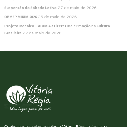
Suspensão do Sábado Letivo
27 de maio de 2026
OBMEP MIRIM 2026
25 de maio de 2026
Projeto Mosaico – ALUMIAR Literatura e Emoção na Cultura
Brasileira
22 de maio de 2026
Conheça mais sobre o colégio Vitória Régia e faça sua