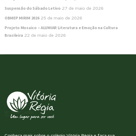
Suspensão do Sábado Letivo
27 de maio de 2026
OBMEP MIRIM 2026
25 de maio de 2026
Projeto Mosaico – ALUMIAR Literatura e Emoção na Cultura
Brasileira
22 de maio de 2026
Conheça mais sobre o colégio Vitória Régia e faça sua