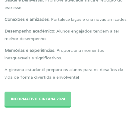
Saúde e bem-estar
: Promove atividade física e redução do
estresse.
Conexões e amizades
: Fortalece laços e cria novas amizades.
Desempenho acadêmico
: Alunos engajados tendem a ter
melhor desempenho.
Memórias e experiências
: Proporciona momentos
inesquecíveis e significativos.
A gincana estudantil prepara os alunos para os desafios da
vida de forma divertida e envolvente!
INFORMATIVO GINCANA 2024