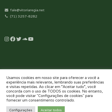
fale@vitoriaregia.net
(71) 3257-8282
Instagram
Facebook
Twitter
Soundcloud
YouTube
Desenvolvido com essência pela:
Usamos cookies em nosso site para oferecer a você a
experiência mais relevante, lembrando suas preferências
e visitas repetidas. Ao clicar em “Aceitar tudo”, você
concorda com o uso de TODOS os cookies. No entanto,
você pode visitar "Configurações de cookies" para
fornecer um consentimento controlado.
NOSSO COLÉGIO
TOUR VIRTUAL 360
NOTÍCIAS
GALERIAS
Configurações
Aceitar todos
PAIS E FILHOS
CONTATO
AGENDE UMA VISITA