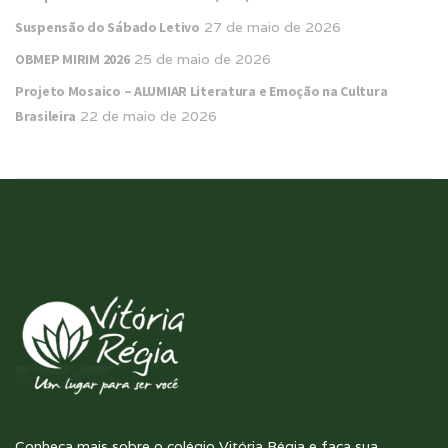
Suspensão do Sábado Letivo
27 de maio de 2026
OBMEP MIRIM 2026
25 de maio de 2026
Projeto Mosaico – ALUMIAR Literatura e Emoção na Cultura
Brasileira
22 de maio de 2026
Conheça mais sobre o colégio Vitória Régia e faça sua