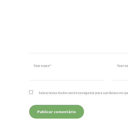
Your name*
Your e
Salvar meus dados neste navegador para a próxima vez q