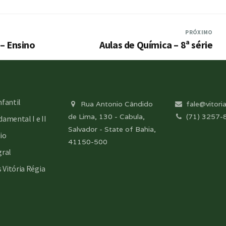
PRÓXIMO
– Ensino
Aulas de Química – 8ª série
nfantil
Rua Antonio Cândido
fale@vitoria
de Lima, 130 - Cabula,
(71) 3257-
amental I e II
Salvador - State of Bahia,
io
41150-500
gral
s Vitória Régia