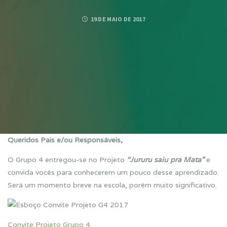
19 DE MAIO DE 2017
Queridos Pais e/ou Responsáveis,
O Grupo 4 entregou-se no Projeto
“Jururu saiu pra Mata”
e
convida vocês para conhecerem um pouco desse aprendizado.
Será um momento breve na escola, porém muito significativo.
Convite Projeto Grupo 4