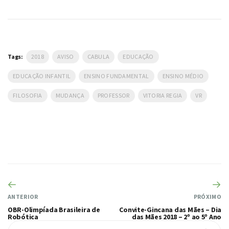
Tags:
2018
AVISO
CABULA
EDUCAÇÃO
EDUCAÇÃO INFANTIL
ENSINO FUNDAMENTAL
ENSINO MÉDIO
FILOSOFIA
MUDANÇA
PROFESSOR
VITORIA REGIA
VR
ANTERIOR
PRÓXIMO
OBR-Olimpíada Brasileira de
Convite-Gincana das Mães – Dia
Robótica
das Mães 2018 – 2º ao 5º Ano