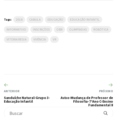
Tags:
2018
CABULA
EDUCAÇÃO
EDUCAÇÃO INFANTIL
INFORMATIVO
INSCRIÇÕES
OBR
OLIMPÍADAS
ROBÓTICA
VITORIA REGIA
VIVÊNCIA
VR
ANTERIOR
PRÓXIMO
Sanduíche Natural-Grupo 3-
Aviso-Mudança de Professor de
Educação Infantil
Filosofia-7°Ano C-Ensino
Fundamental II