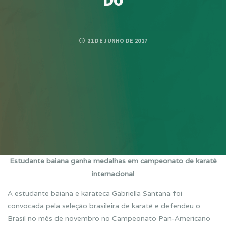
21 DE JUNHO DE 2017
Estudante baiana ganha
medalhas
em campeonato de karatê
internacional
A estudante baiana e karateca
Gabriella
Santana foi
convocada pela seleção brasileira de karatê e defendeu o
Brasil no mês de novembro no Campeonato Pan-Americano