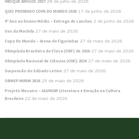
INDIQUE AMIGOS 2027
28 de julho de 2026
QUIZ PREMIADO COPA DO MUNDO 2026
17 de junho de 2026
9º Ano ao Ensino Médio – Entrega de Lanches
2 de junho de 2026
Uso da Mochila
27 de maio de 2026
Copa Do Mundo – Arena de Figurinhas
27 de maio de 2026
Olimpíada Brasileira de Física (OBF) de 2026
27 de maio de 2026
Olimpíada Nacional de Ciências (ONC) 2026
27 de maio de 2026
Suspensão do Sábado Letivo
27 de maio de 2026
OBMEP MIRIM 2026
25 de maio de 2026
Projeto Mosaico – ALUMIAR Literatura e Emoção na Cultura
Brasileira
22 de maio de 2026