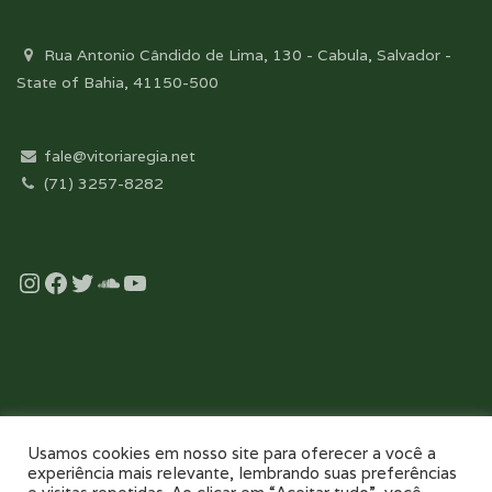
Rua Antonio Cândido de Lima, 130 - Cabula, Salvador -
State of Bahia, 41150-500
fale@vitoriaregia.net
(71) 3257-8282
Instagram
Facebook
Twitter
Soundcloud
YouTube
Desenvolvido com essência pela:
Usamos cookies em nosso site para oferecer a você a
experiência mais relevante, lembrando suas preferências