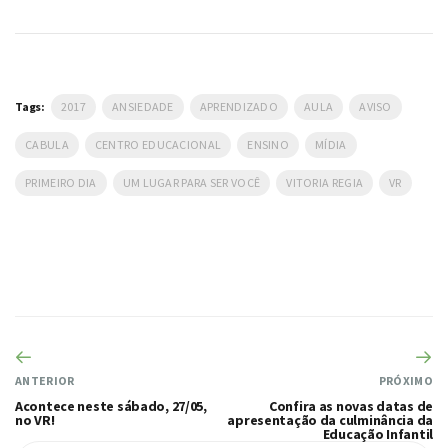
Tags:
2017
ANSIEDADE
APRENDIZADO
AULA
AVISO
CABULA
CENTRO EDUCACIONAL
ENSINO
MÍDIA
PRIMEIRO DIA
UM LUGAR PARA SER VOCÊ
VITORIA REGIA
VR
ANTERIOR
PRÓXIMO
Acontece neste sábado, 27/05,
Confira as novas datas de
no VR!
apresentação da culminância da
Educação Infantil