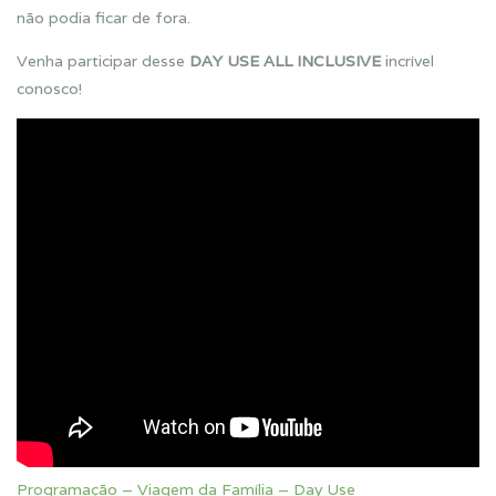
não podia ficar de fora.
Venha participar desse
DAY USE ALL INCLUSIVE
incrível
conosco!
Programação – Viagem da Família – Day Use