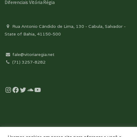
Diferenciais Vitória Régia
Rua Antonio Cândido de Lima, 130 - Cabula, Salvador -
State of Bahia, 41150-500
fale@vitoriaregia.net
(71) 3257-8282
Instagram
Facebook
Twitter
Soundcloud
YouTube
Desenvolvido com essência pela: