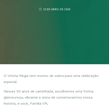
12 DE ABRIL DE 2019
O Vitória Régia tem motivo de sobra para uma celebração
especial.
Nesses 30 anos de caminhada, escolhemos uma forma
glamourosa, vibrante e única de comemorarmos nossa
história, e você, Família VR,