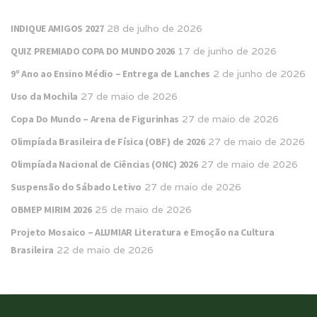
INDIQUE AMIGOS 2027
28 de julho de 2026
QUIZ PREMIADO COPA DO MUNDO 2026
17 de junho de 2026
9º Ano ao Ensino Médio – Entrega de Lanches
2 de junho de 2026
Uso da Mochila
27 de maio de 2026
Copa Do Mundo – Arena de Figurinhas
27 de maio de 2026
Olimpíada Brasileira de Física (OBF) de 2026
27 de maio de 2026
Olimpíada Nacional de Ciências (ONC) 2026
27 de maio de 2026
Suspensão do Sábado Letivo
27 de maio de 2026
OBMEP MIRIM 2026
25 de maio de 2026
Projeto Mosaico – ALUMIAR Literatura e Emoção na Cultura
Brasileira
22 de maio de 2026