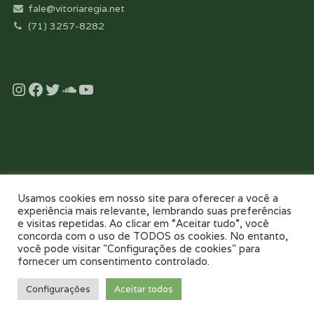
fale@vitoriaregia.net
(71) 3257-8282
Instagram
Facebook
Twitter
Soundcloud
YouTube
Desenvolvido com essência pela:
Usamos cookies em nosso site para oferecer a você a
experiência mais relevante, lembrando suas preferências
e visitas repetidas. Ao clicar em “Aceitar tudo”, você
concorda com o uso de TODOS os cookies. No entanto,
você pode visitar "Configurações de cookies" para
fornecer um consentimento controlado.
NOSSO COLÉGIO
TOUR VIRTUAL 360
NOTÍCIAS
GALERIAS
Configurações
Aceitar todos
PAIS E FILHOS
CONTATO
AGENDE UMA VISITA