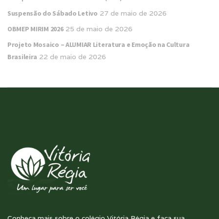
Suspensão do Sábado Letivo
27 de maio de 2026
OBMEP MIRIM 2026
25 de maio de 2026
Projeto Mosaico – ALUMIAR Literatura e Emoção na Cultura
Brasileira
22 de maio de 2026
Conheça mais sobre o colégio Vitória Régia e faça sua