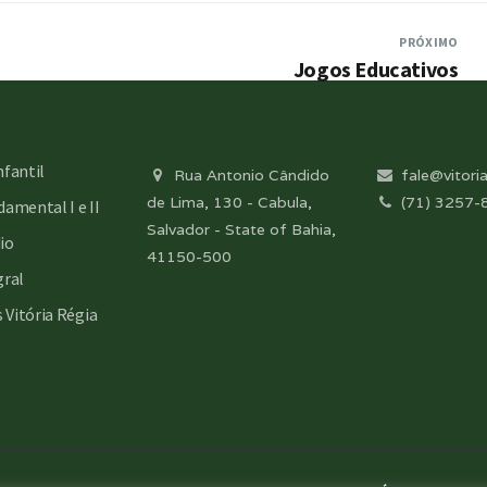
PRÓXIMO
Jogos Educativos
nfantil
Rua Antonio Cândido
fale@vitoria
de Lima, 130 - Cabula,
(71) 3257-
amental I e II
Salvador - State of Bahia,
io
41150-500
gral
s Vitória Régia