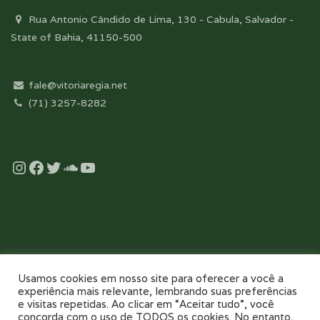
Rua Antonio Cândido de Lima, 130 - Cabula, Salvador -
State of Bahia, 41150-500
fale@vitoriaregia.net
(71) 3257-8282
Instagram
Facebook
Twitter
Soundcloud
YouTube
Desenvolvido com essência pela:
Usamos cookies em nosso site para oferecer a você a
experiência mais relevante, lembrando suas preferências
e visitas repetidas. Ao clicar em “Aceitar tudo”, você
concorda com o uso de TODOS os cookies. No entanto,