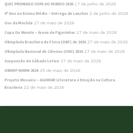
QUIZ PREMIADO COPA DO MUNDO 2026
17 de junho de 2026
9º Ano ao Ensino Médio – Entrega de Lanches
2 de junho de 2026
Uso da Mochila
27 de maio de 2026
Copa Do Mundo – Arena de Figurinhas
27 de maio de 2026
Olimpíada Brasileira de Física (OBF) de 2026
27 de maio de 2026
Olimpíada Nacional de Ciências (ONC) 2026
27 de maio de 2026
Suspensão do Sábado Letivo
27 de maio de 2026
OBMEP MIRIM 2026
25 de maio de 2026
Projeto Mosaico – ALUMIAR Literatura e Emoção na Cultura
Brasileira
22 de maio de 2026