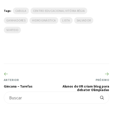
Tags:
CABULA
CENTRO EDUCACIONAL VITÓRIA RÉGIA
GANHADORES
HIDROGINÁSTICA
LISTA
SALVADOR
SORTEIO
ANTERIOR
PRÓXIMO
Gincana – Tarefas
Alunos do VR criam blog para
debater Olimpíadas