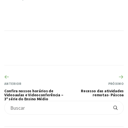
ANTERIOR
PRÓXIMO
Confira nossos horários de
Recesso das atividades
Videoaulas e Videoconferência –
remotas- Páscoa
3º série do Ensino Médio