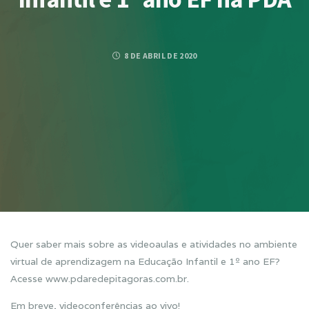
8 DE ABRIL DE 2020
Quer saber mais sobre as videoaulas e atividades no ambiente
virtual de aprendizagem na Educação Infantil e 1º ano EF?
Acesse www.pdaredepitagoras.com.br.
Em breve, videoconferências ao vivo!