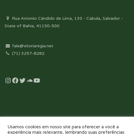
Rua Antonio Cândido de Lima, 130 - Cabula, Salvador -
State of Bahia, 41150-500
fale@vitoriaregia.net
(71) 3257-8282
Instagram
Facebook
Twitter
Soundcloud
YouTube
Desenvolvido com essência pela:
Usamos cookies em nosso site para oferecer a você a
experiência mais relevante, lembrando suas preferências