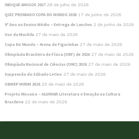
INDIQUE AMIGOS 2027
28 de julho de 2026
QUIZ PREMIADO COPA DO MUNDO 2026
17 de junho de 2026
9º Ano ao Ensino Médio – Entrega de Lanches
2 de junho de 2026
Uso da Mochila
27 de maio de 2026
Copa Do Mundo – Arena de Figurinhas
27 de maio de 2026
Olimpíada Brasileira de Física (OBF) de 2026
27 de maio de 2026
Olimpíada Nacional de Ciências (ONC) 2026
27 de maio de 2026
Suspensão do Sábado Letivo
27 de maio de 2026
OBMEP MIRIM 2026
25 de maio de 2026
Projeto Mosaico – ALUMIAR Literatura e Emoção na Cultura
Brasileira
22 de maio de 2026