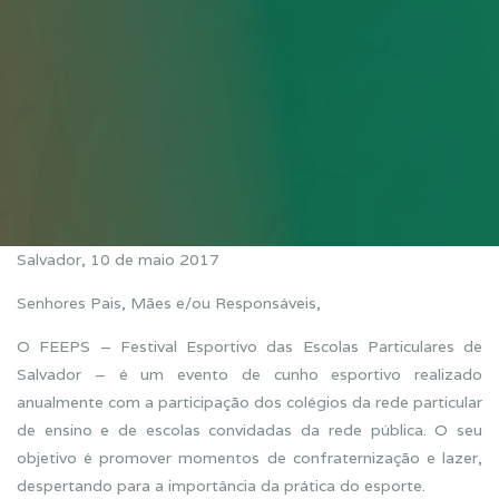
Salvador, 10 de maio 2017
Senhores Pais, Mães e/ou Responsáveis,
O FEEPS – Festival Esportivo das Escolas Particulares de
Salvador – é um evento de cunho esportivo realizado
anualmente com a participação dos colégios da rede particular
de ensino e de escolas convidadas da rede pública. O seu
objetivo é promover momentos de confraternização e lazer,
despertando para a importância da prática do esporte.