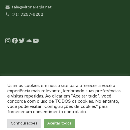
fale@vitoriaregia.net
(71) 3257-8282
Instagram
Facebook
Twitter
Soundcloud
YouTube
Desenvolvido com essência pela:
Usamos cookies em nosso site para oferecer a você a
experiência mais relevante, lembrando suas preferências
e visitas repetidas. Ao clicar em “Aceitar tudo”, você
concorda com o uso de TODOS os cookies. No entanto,
você pode visitar "Configurações de cookies" para
fornecer um consentimento controlado.
NOSSO COLÉGIO
TOUR VIRTUAL 360
NOTÍCIAS
GALERIAS
Configurações
Aceitar todos
PAIS E FILHOS
CONTATO
AGENDE UMA VISITA