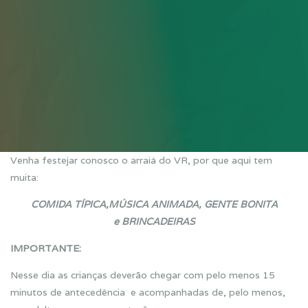
Venha festejar conosco o arraiá do VR, por que aqui tem
muita:
COMIDA TÍPICA,
MÚSICA ANIMADA,
GENTE BONITA
e
BRINCADEIRAS
IMPORTANTE:
Nesse dia as crianças deverão chegar com pelo menos 15
minutos de antecedência e acompanhadas de, pelo menos,