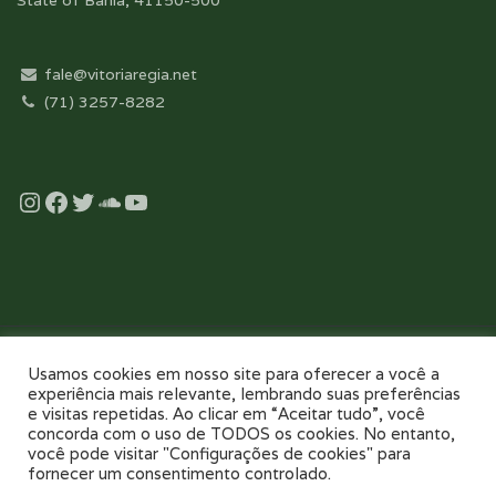
State of Bahia, 41150-500
fale@vitoriaregia.net
(71) 3257-8282
Instagram
Facebook
Twitter
Soundcloud
YouTube
Desenvolvido com essência pela:
Usamos cookies em nosso site para oferecer a você a
experiência mais relevante, lembrando suas preferências
e visitas repetidas. Ao clicar em “Aceitar tudo”, você
concorda com o uso de TODOS os cookies. No entanto,
você pode visitar "Configurações de cookies" para
fornecer um consentimento controlado.