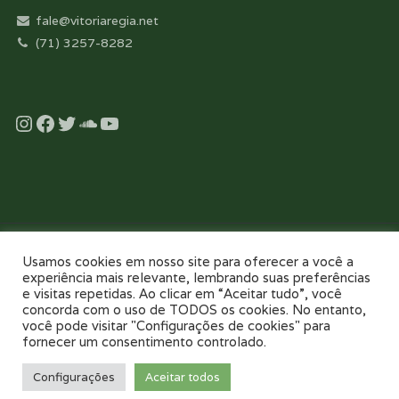
fale@vitoriaregia.net
(71) 3257-8282
Instagram
Facebook
Twitter
Soundcloud
YouTube
Desenvolvido com essência pela:
Usamos cookies em nosso site para oferecer a você a
experiência mais relevante, lembrando suas preferências
e visitas repetidas. Ao clicar em “Aceitar tudo”, você
concorda com o uso de TODOS os cookies. No entanto,
você pode visitar "Configurações de cookies" para
fornecer um consentimento controlado.
NOSSO COLÉGIO
TOUR VIRTUAL 360
NOTÍCIAS
GALERIAS
Configurações
Aceitar todos
PAIS E FILHOS
CONTATO
AGENDE UMA VISITA