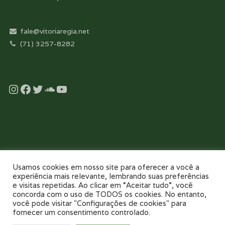
fale@vitoriaregia.net
(71) 3257-8282
Instagram
Facebook
Twitter
Soundcloud
YouTube
Desenvolvido com essência pela:
Usamos cookies em nosso site para oferecer a você a
experiência mais relevante, lembrando suas preferências
e visitas repetidas. Ao clicar em “Aceitar tudo”, você
concorda com o uso de TODOS os cookies. No entanto,
você pode visitar "Configurações de cookies" para
fornecer um consentimento controlado.