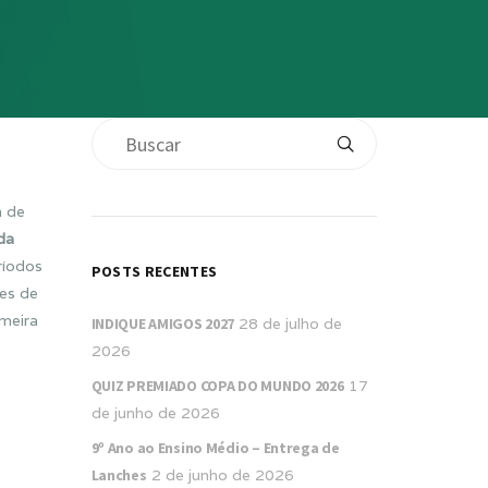
m de
da
ríodos
POSTS RECENTES
tes de
imeira
INDIQUE AMIGOS 2027
28 de julho de
2026
QUIZ PREMIADO COPA DO MUNDO 2026
17
de junho de 2026
9º Ano ao Ensino Médio – Entrega de
Lanches
2 de junho de 2026