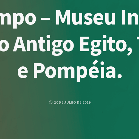
mpo – Museu In
o Antigo Egito,
e Pompéia.
10 DE JULHO DE 2019