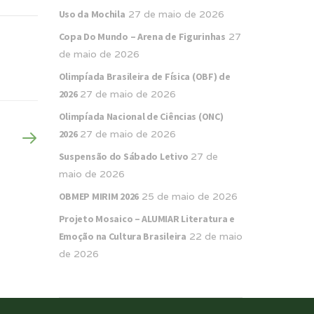
Uso da Mochila
27 de maio de 2026
Copa Do Mundo – Arena de Figurinhas
27
de maio de 2026
Olimpíada Brasileira de Física (OBF) de
2026
27 de maio de 2026
Olimpíada Nacional de Ciências (ONC)
2026
27 de maio de 2026
Suspensão do Sábado Letivo
27 de
maio de 2026
OBMEP MIRIM 2026
25 de maio de 2026
Projeto Mosaico – ALUMIAR Literatura e
Emoção na Cultura Brasileira
22 de maio
de 2026