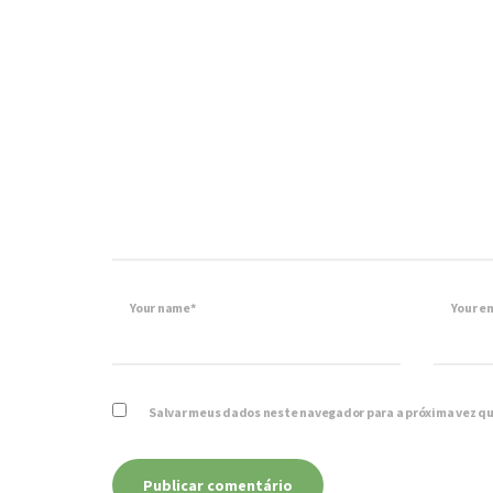
Your name*
Your e
Salvar meus dados neste navegador para a próxima vez q