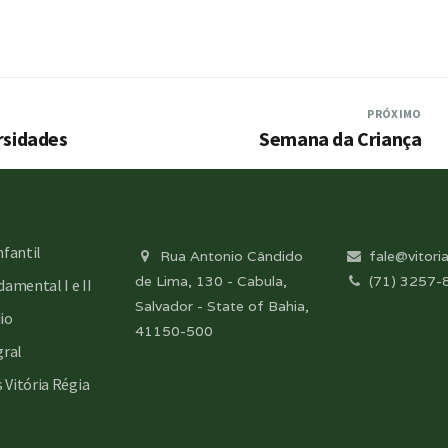
PRÓXIMO
rsidades
Semana da Criança
nfantil
Rua Antonio Cândido
fale@vitoria
de Lima, 130 - Cabula,
(71) 3257-
amental I e II
Salvador - State of Bahia,
io
41150-500
gral
s Vitória Régia