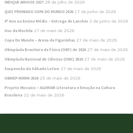
INDIQUE AMIGOS 2027
28 de julho de 2026
QUIZ PREMIADO COPA DO MUNDO 2026
17 de junho de 2026
9º Ano ao Ensino Médio – Entrega de Lanches
2 de junho de 2026
Uso da Mochila
27 de maio de 2026
Copa Do Mundo – Arena de Figurinhas
27 de maio de 2026
Olimpíada Brasileira de Física (OBF) de 2026
27 de maio de 2026
Olimpíada Nacional de Ciências (ONC) 2026
27 de maio de 2026
Suspensão do Sábado Letivo
27 de maio de 2026
OBMEP MIRIM 2026
25 de maio de 2026
Projeto Mosaico – ALUMIAR Literatura e Emoção na Cultura
Brasileira
22 de maio de 2026