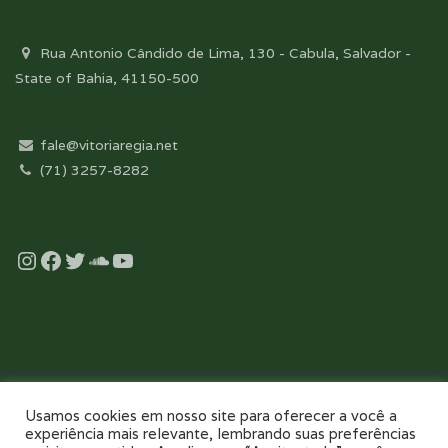
Rua Antonio Cândido de Lima, 130 - Cabula, Salvador -
State of Bahia, 41150-500
fale@vitoriaregia.net
(71) 3257-8282
Instagram
Facebook
Twitter
Soundcloud
YouTube
Desenvolvido com essência pela:
Usamos cookies em nosso site para oferecer a você a
experiência mais relevante, lembrando suas preferências