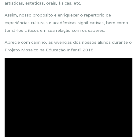
artísticas, estéticas, orais, físicas, etc.
Assim, nosso propósito é enriquecer o repertório de
experiências culturais e acadêmicas significativas, bem como
torná-los críticos em sua relação com os saberes.
Aprecie com carinho, as vivências dos nossos alunos durante o
Projeto Mosaico na Educação Infantil 2018.