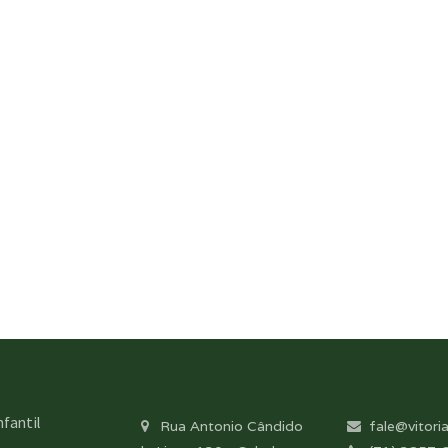
nfantil
Rua Antonio Cândido
fale@vitoria