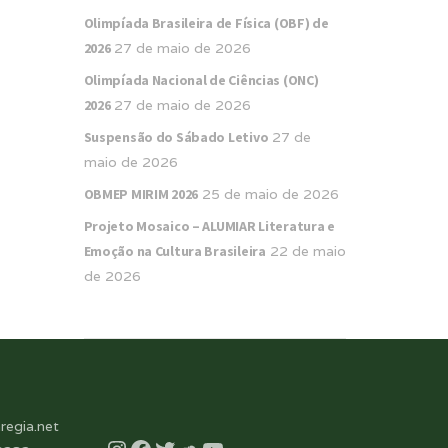
Olimpíada Brasileira de Física (OBF) de
2026
27 de maio de 2026
Olimpíada Nacional de Ciências (ONC)
2026
27 de maio de 2026
Suspensão do Sábado Letivo
27 de
maio de 2026
OBMEP MIRIM 2026
25 de maio de 2026
Projeto Mosaico – ALUMIAR Literatura e
Emoção na Cultura Brasileira
22 de maio
de 2026
regia.net