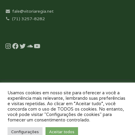
fale@vitoriaregia.net
(71) 3257-8282
Instagram
Facebook
Twitter
Soundcloud
YouTube
Desenvolvido com essência pela:
Usamos cookies em nosso site para oferecer a você a
experiência mais relevante, lembrando suas preferências
e visitas repetidas. Ao clicar em “Aceitar tudo”, você
concorda com o uso de TODOS os cookies. No entanto,
você pode visitar "Configurações de cookies" para
fornecer um consentimento controlado.
NOSSO COLÉGIO
TOUR VIRTUAL 360
NOTÍCIAS
GALERIAS
Configurações
Aceitar todos
PAIS E FILHOS
CONTATO
AGENDE UMA VISITA