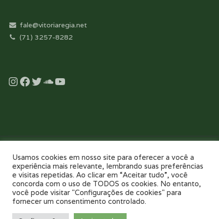
fale@vitoriaregia.net
(71) 3257-8282
Instagram
Facebook
Twitter
Soundcloud
YouTube
Desenvolvido com essência pela:
Usamos cookies em nosso site para oferecer a você a
experiência mais relevante, lembrando suas preferências
e visitas repetidas. Ao clicar em “Aceitar tudo”, você
concorda com o uso de TODOS os cookies. No entanto,
você pode visitar "Configurações de cookies" para
fornecer um consentimento controlado.
NOSSO COLÉGIO
TOUR VIRTUAL 360
NOTÍCIAS
GALERIAS