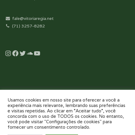
fale@vitoriaregia.net
(71) 3257-8282
Instagram
Facebook
Twitter
Soundcloud
YouTube
Desenvolvido com essência pela:
Usamos cookies em nosso site para oferecer a você a
experiência mais relevante, lembrando suas preferências
e visitas repetidas. Ao clicar em “Aceitar tudo”, você
concorda com o uso de TODOS os cookies. No entanto,
você pode visitar "Configurações de cookies" para
fornecer um consentimento controlado.
NOSSO COLÉGIO
TOUR VIRTUAL 360
NOTÍCIAS
GALERIAS