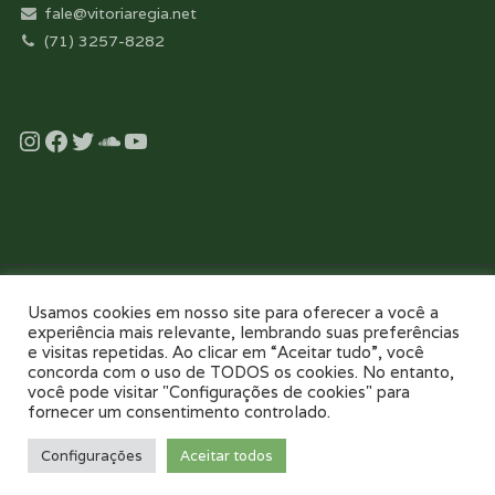
fale@vitoriaregia.net
(71) 3257-8282
Instagram
Facebook
Twitter
Soundcloud
YouTube
Desenvolvido com essência pela:
Usamos cookies em nosso site para oferecer a você a
experiência mais relevante, lembrando suas preferências
e visitas repetidas. Ao clicar em “Aceitar tudo”, você
concorda com o uso de TODOS os cookies. No entanto,
você pode visitar "Configurações de cookies" para
fornecer um consentimento controlado.
NOSSO COLÉGIO
TOUR VIRTUAL 360
NOTÍCIAS
GALERIAS
Configurações
Aceitar todos
PAIS E FILHOS
CONTATO
AGENDE UMA VISITA