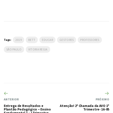
Tags:
2019
BETT
EDUCAR
GESTORES
PROFESSORES
SÃO PAULO
VITORIA REGIA
ANTERIOR
PRÓXIMO
Entrega de Resultados e
Atenção! 2ª Chamada da AVO 1º
Plantão Pedagógico – Ensino
Trimestre- 16-05
Fundamental 1 – I Trimestre