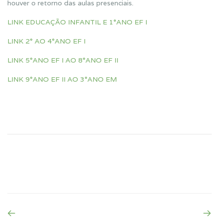
houver o retorno das aulas presenciais.
LINK EDUCAÇÃO INFANTIL E 1°ANO EF I
LINK 2° AO 4°ANO EF I
LINK 5°ANO EF I AO 8°ANO EF II
LINK 9°ANO EF II AO 3°ANO EM