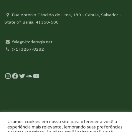
Rua Antonio Cândido de Lima, 130 - Cabula, Salvador -
State of Bahia, 41150-500
fale@vitoriaregia.net
(71) 3257-8282
Instagram
Facebook
Twitter
Soundcloud
YouTube
Desenvolvido com essência pela:
Usamos cookies em nosso site para oferecer a você a
experiência mais relevante, lembrando suas preferências