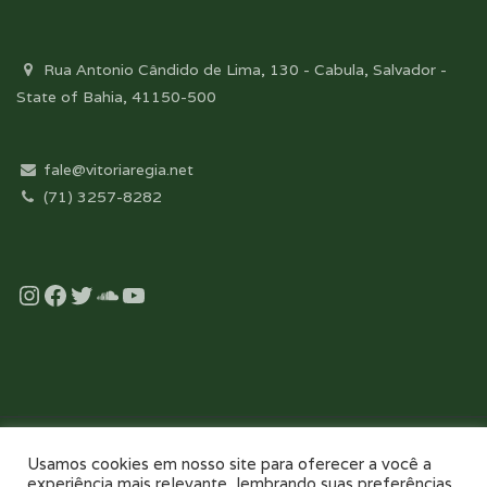
Rua Antonio Cândido de Lima, 130 - Cabula, Salvador -
State of Bahia, 41150-500
fale@vitoriaregia.net
(71) 3257-8282
Instagram
Facebook
Twitter
Soundcloud
YouTube
Desenvolvido com essência pela:
Usamos cookies em nosso site para oferecer a você a
experiência mais relevante, lembrando suas preferências