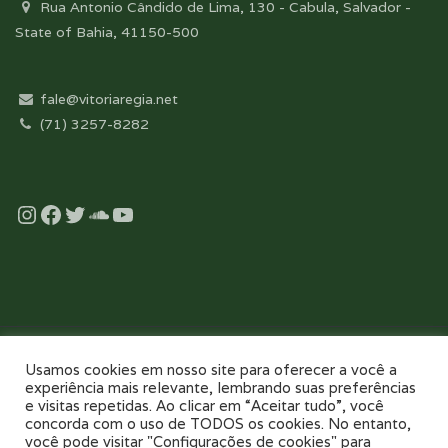
Rua Antonio Cândido de Lima, 130 - Cabula, Salvador -
State of Bahia, 41150-500
fale@vitoriaregia.net
(71) 3257-8282
Instagram
Facebook
Twitter
Soundcloud
YouTube
Desenvolvido com essência pela:
Usamos cookies em nosso site para oferecer a você a
experiência mais relevante, lembrando suas preferências
e visitas repetidas. Ao clicar em “Aceitar tudo”, você
concorda com o uso de TODOS os cookies. No entanto,
você pode visitar "Configurações de cookies" para